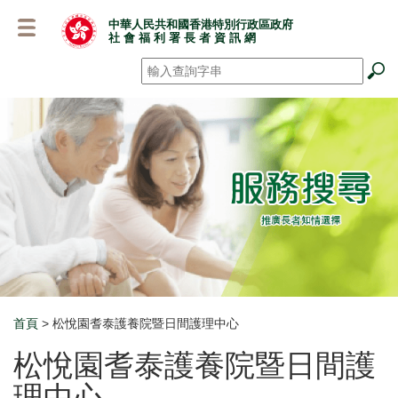
跳
中華人民共和國香港特別行政區政府
至
社 會 福 利 署 長 者 資 訊 網
主
要
搜尋
*
內
容
首頁
> 松悅園耆泰護養院暨日間護理中心
Breadcrumb
松悅園耆泰護養院暨日間護
理中心