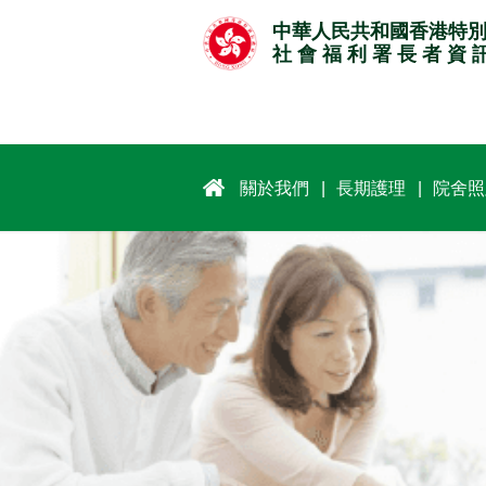
跳
中華人民共和國香港特
至
社 會 福 利 署 長 者 資 
主
要
內
容
關於我們
長期護理
院舍照