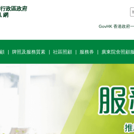
別行政區政府
訊 網
GovHK 香港政府
顧
牌照及服務質素
社區照顧
服務券
廣東院舍照顧