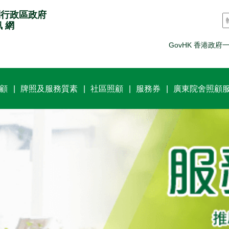
別行政區政府
訊 網
GovHK 香港政府
顧
牌照及服務質素
社區照顧
服務券
廣東院舍照顧