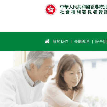
跳
中華人民共和國香港特
至
社 會 福 利 署 長 者 資 
主
要
內
容
關於我們
長期護理
院舍照