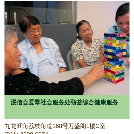
浸信会爱羣社会服务处颐荟综合健康服务
九龙旺角荔枝角道168号万盛阁1楼C室