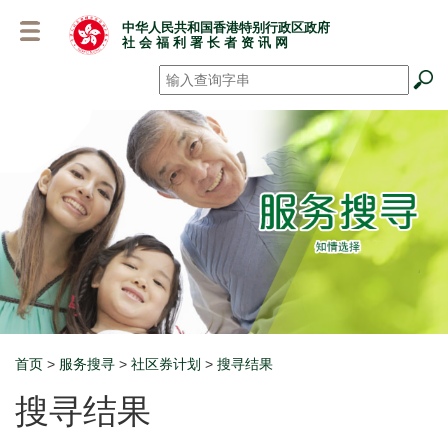
跳
中华人民共和国香港特别行政区政府
至
社 会 福 利 署 长 者 资 讯 网
主
要
搜寻
*
内
容
首页
>
服务搜寻
>
社区券计划
>
搜寻结果
Breadcrumb
搜寻结果