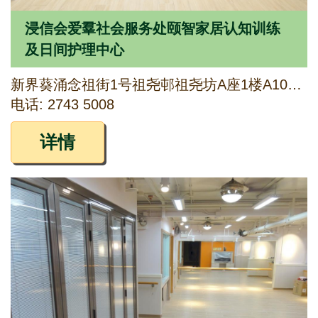
浸信会爱羣社会服务处颐智家居认知训练
及日间护理中心
新界葵涌念祖街1号祖尧邨祖尧坊A座1楼A107-109及B座1楼B110-111铺
电话: 2743 5008
详情