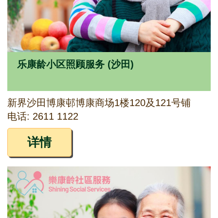
乐康龄小区照顾服务 (沙田)
新界沙田博康邨博康商场1楼120及121号铺
电话: 2611 1122
详情