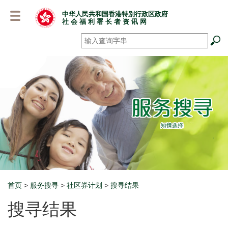
跳
中华人民共和国香港特别行政区政府
至
社 会 福 利 署 长 者 资 讯 网
主
要
搜寻
*
内
容
首页
>
服务搜寻
>
社区券计划
>
搜寻结果
Breadcrumb
搜寻结果