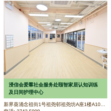
浸信会爱羣社会服务处颐智家居认知训练
及日间护理中心
新界葵涌念祖街1号祖尧邨祖尧坊A座1楼A107-109及B座1楼B110-111铺