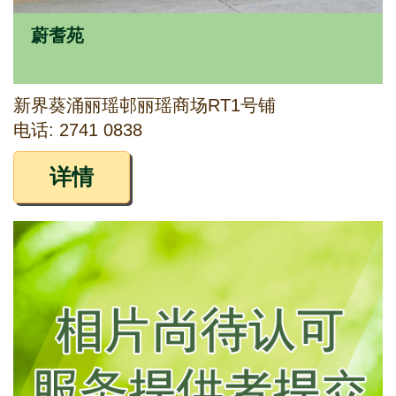
蔚耆苑
新界葵涌丽瑶邨丽瑶商场RT1号铺
电话: 2741 0838
详情