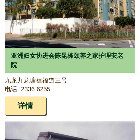
亚洲妇女协进会陈昆栋颐养之家护理安老
院
九龙九龙塘禧福道三号
电话: 2336 6255
详情