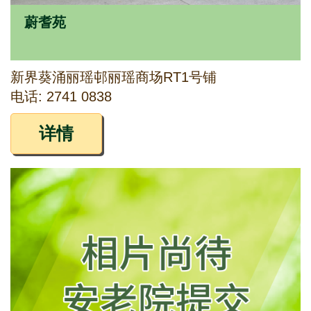
蔚耆苑
新界葵涌丽瑶邨丽瑶商场RT1号铺
电话: 2741 0838
详情