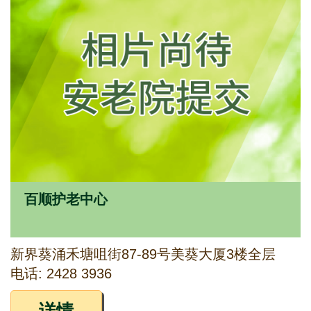
百顺护老中心
新界葵涌禾塘咀街87-89号美葵大厦3楼全层
电话: 2428 3936
详情