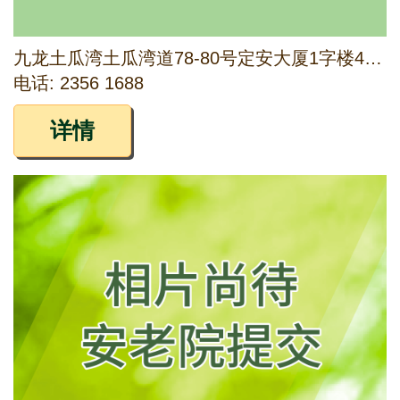
九龙土瓜湾土瓜湾道78-80号定安大厦1字楼4A、4B、4C室及上乡道66号地下地铺
电话: 2356 1688
详情