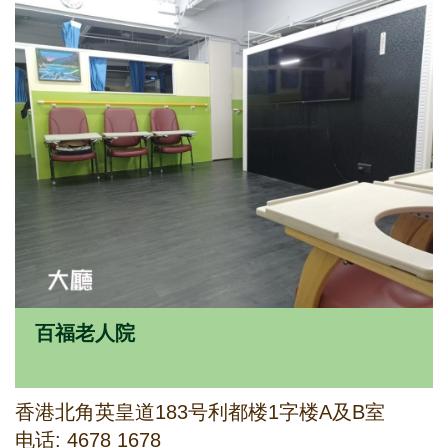
百福老人院
香港北角英皇道183号利都楼1字楼A及B室
电话: 4678 1678