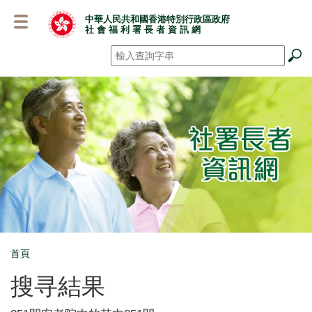
跳
中華人民共和國香港特別行政區政府
至
社 會 福 利 署 長 者 資 訊 網
主
要
搜尋
*
內
容
首頁
Breadcrumb
搜寻結果