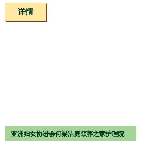
详情
亚洲妇女协进会何梁洁庭颐养之家护理院