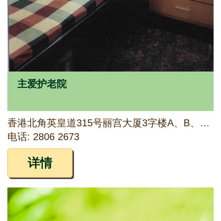
主爱护老院
香港北角英皇道315号丽宫大厦3字楼A、B、C座及5字楼A、B、C座
电话: 2806 2673
详情