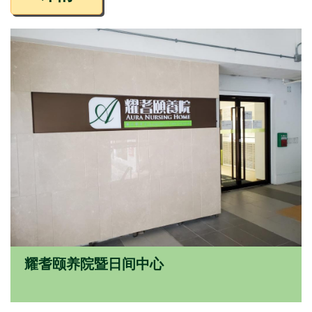
耀耆颐养院暨日间中心