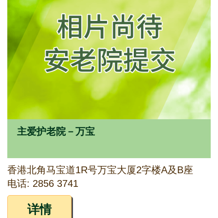
主爱护老院－万宝
香港北角马宝道1R号万宝大厦2字楼A及B座
电话: 2856 3741
详情