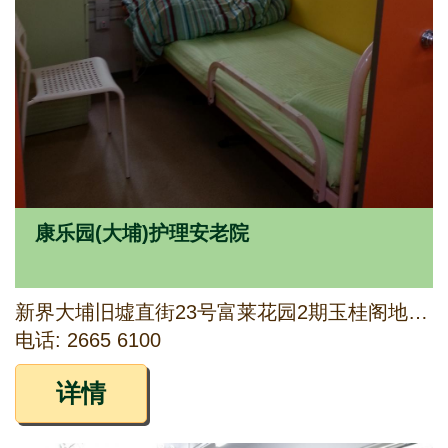
康乐园(大埔)护理安老院
新界大埔旧墟直街23号富莱花园2期玉桂阁地下A及B铺及1字楼
电话: 2665 6100
详情