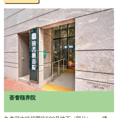
荟耆颐养院