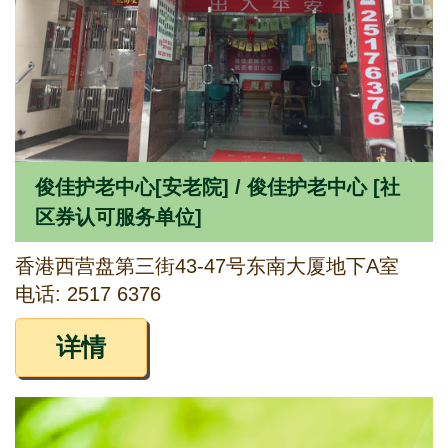
俊佳护老中心[安老院] / 俊佳护老中心 [社
区券认可服务单位]
香港西营盘第三街43-47号东南大厦地下A室
电话: 2517 6376
详情