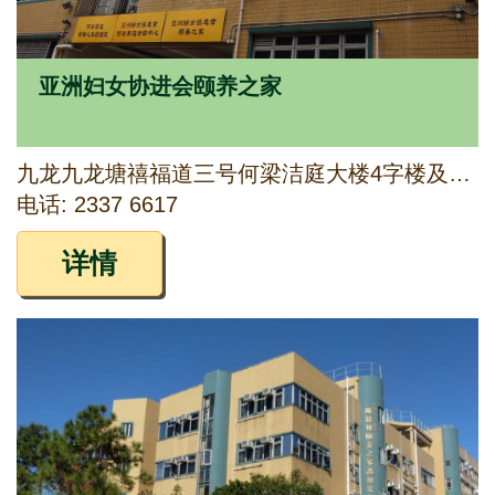
亚洲妇女协进会颐养之家
九龙九龙塘禧福道三号何梁洁庭大楼4字楼及5字楼
电话: 2337 6617
详情