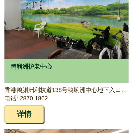
鸭利洲护老中心
香港鸭脷洲利枝道138号鸭脷洲中心地下入口大堂、1字楼及2字楼
电话: 2870 1862
详情